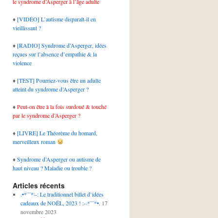
le syndrome d’Asperger à l’âge adulte
♦
[VIDÉO] L’autisme disparaît-il en
vieillissant ?
♦
[RADIO] Syndrome d’Asperger, idées
reçues sur l’absence d’empathie & la
violence
♦
[TEST] Pourriez-vous être un adulte
atteint du syndrome d’Asperger ?
♦
Peut-on être à la fois surdoué & touché
par le syndrome d’Asperger ?
♦
[LIVRE] Le Théorème du homard,
merveilleux roman
♦
Syndrome d’Asperger ou autisme de
haut niveau ? Maladie ou trouble ?
Articles récents
.•*¨¨*·-: Le traditionnel billet d’idées
cadeaux de NOËL, 2023 ! :-·*¨¨*•.
17
novembre 2023