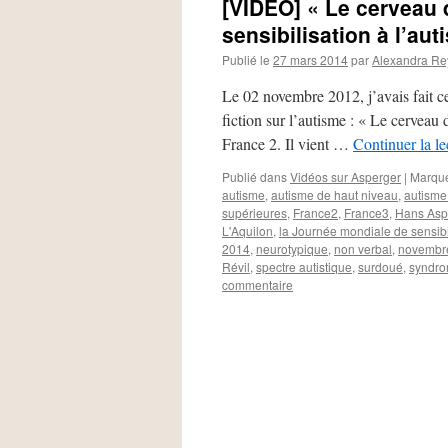
[VIDÉO] « Le cerveau 
sensibilisation à l’au
Publié le
27 mars 2014
par
Alexandra R
Le 02 novembre 2012, j’avais fait ce
fiction sur l’autisme : « Le cerveau 
France 2. Il vient …
Continuer la l
Publié dans
Vidéos sur Asperger
|
Marqu
autisme
,
autisme de haut niveau
,
autisme
supérieures
,
France2
,
France3
,
Hans Asp
L'Aquilon
,
la Journée mondiale de sensibil
2014
,
neurotypique
,
non verbal
,
novembr
Révil
,
spectre autistique
,
surdoué
,
syndro
commentaire