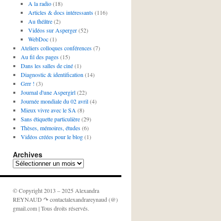
A la radio
(18)
Articles & docs intéressants
(116)
Au théâtre
(2)
Vidéos sur Asperger
(52)
WebDoc
(1)
Ateliers colloques conférences
(7)
Au fil des pages
(15)
Dans les salles de ciné
(1)
Diagnostic & identification
(14)
Grrr !
(3)
Journal d'une Aspergirl
(22)
Journée mondiale du 02 avril
(4)
Mieux vivre avec le SA
(8)
Sans étiquette particulière
(29)
Thèses, mémoires, études
(6)
Vidéos créées pour le blog
(1)
Archives
Archives
© Copyright 2013 – 2025 Alexandra
REYNAUD ↷ contactalexandrareynaud (@)
gmail.com | Tous droits réservés.