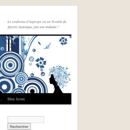
Le syndrome d'Asperger est un Trouble du
Spectre Autistique, pas une maladie !
e…
Mes livres