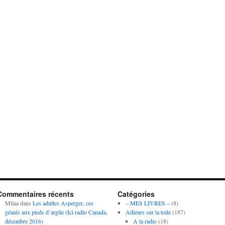
Commentaires récents
Catégories
Milaa
dans
Les adultes Asperger, ces
– MES LIVRES –
(8)
géants aux pieds d’argile (Ici radio Canada,
Ailleurs sur la toile
(187)
décembre 2016)
A la radio
(18)