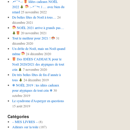
.•*¨¨*·-:
Idées cadeaux NOËL
2022
:-·*¨¨*•. l … avec bien du
retard
25 novembre 2022
De belles fêtes de Noël à tous…
24
décembre 2021
NOËL 2021 arrive à grands pas…
20 novembre 2021
Tout le meilleur pour 2021 !
31
décembre 2020
Un drôle de Noël, mais un Noël quand
même
24 décembre 2020
Des IDÉES CADEAUX pour le
Noël 2020/2021 des atypiques de tout
crin
7 novembre 2020
De très belles fêtes de fin d’année à
tous
24 décembre 2019
❄ NOËL 2019 : les idées cadeaux
pour atypiques de tout crin ❄
30
octobre 2019
Le syndrome d’Asperger en questions
15 août 2019
Catégories
– MES LIVRES –
(8)
Ailleurs sur la toile
(187)