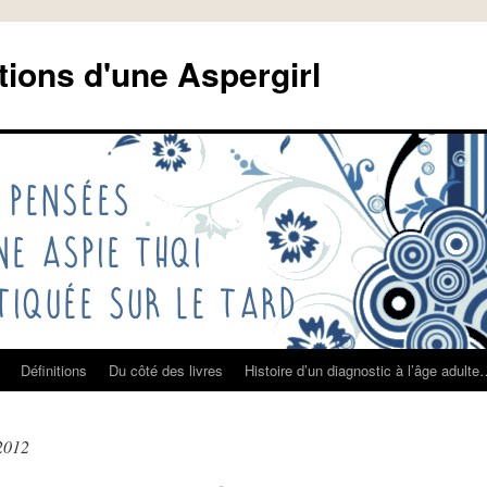
tions d'une Aspergirl
Définitions
Du côté des livres
Histoire d’un diagnostic à l’âge adult
2012