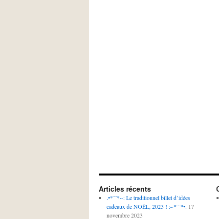
Articles récents
.•*¨¨*·-: Le traditionnel billet d’idées
cadeaux de NOËL, 2023 ! :-·*¨¨*•.
17
novembre 2023