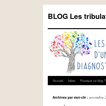
Aller
au
BLOG Les tribula
contenu
Accueil
Idées
Pourquoi ce blog ?
novembre 
Archives par mot-clé :