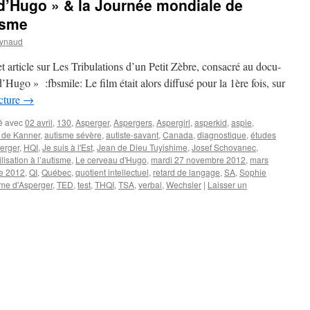
d’Hugo » & la Journée mondiale de
tisme
eynaud
t article sur Les Tribulations d’un Petit Zèbre, consacré au docu-
d’Hugo » :fbsmile: Le film était alors diffusé pour la 1ère fois, sur
ecture
→
é avec
02 avril
,
130
,
Asperger
,
Aspergers
,
Aspergirl
,
asperkid
,
aspie
,
 de Kanner
,
autisme sévère
,
autiste-savant
,
Canada
,
diagnostique
,
études
erger
,
HQI
,
Je suis à l'Est
,
Jean de Dieu Tuyishime
,
Josef Schovanec
,
isation à l’autisme
,
Le cerveau d'Hugo
,
mardi 27 novembre 2012
,
mars
e 2012
,
QI
,
Québec
,
quotient intellectuel
,
retard de langage
,
SA
,
Sophie
me d'Asperger
,
TED
,
test
,
THQI
,
TSA
,
verbal
,
Wechsler
|
Laisser un