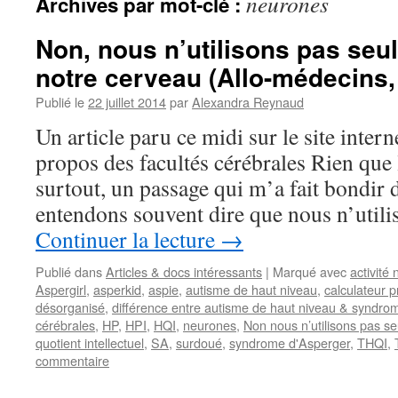
neurones
Archives par mot-clé :
Non, nous n’utilisons pas se
notre cerveau (Allo-médecins, 
Publié le
22 juillet 2014
par
Alexandra Reynaud
Un article paru ce midi sur le site inter
propos des facultés cérébrales Rien que 
surtout, un passage qui m’a fait bondir
entendons souvent dire que nous n’util
Continuer la lecture
→
Publié dans
Articles & docs intéressants
|
Marqué avec
activité
Aspergirl
,
asperkid
,
aspie
,
autisme de haut niveau
,
calculateur p
désorganisé
,
différence entre autisme de haut niveau & syndro
cérébrales
,
HP
,
HPI
,
HQI
,
neurones
,
Non nous n’utilisons pas 
quotient intellectuel
,
SA
,
surdoué
,
syndrome d'Asperger
,
THQI
,
commentaire