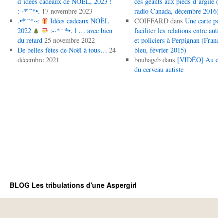
d’idées cadeaux de NOËL, 2023 !
ces géants aux pieds d’argile (
:-·*¨¨*•.
17 novembre 2023
radio Canada, décembre 2016
.•*¨¨*·-:
Idées cadeaux NOËL
COIFFARD
dans
Une carte p
2022
:-·*¨¨*•. l … avec bien
faciliter les relations entre aut
du retard
25 novembre 2022
et policiers à Perpignan (Fran
De belles fêtes de Noël à tous…
24
bleu, février 2015)
décembre 2021
bouhageb
dans
[VIDÉO] Au 
du cerveau autiste
BLOG Les tribulations d'une Aspergirl