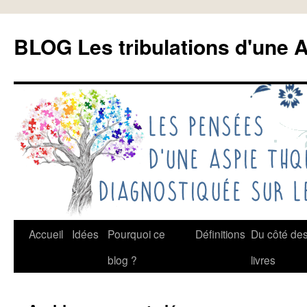
Aller
au
BLOG Les tribulations d'une A
contenu
Accueil
Idées
Pourquoi ce
Définitions
Du côté de
blog ?
livres