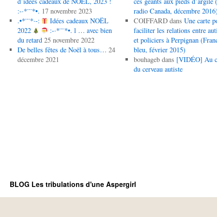
d’idées cadeaux de NOËL, 2023 !
ces géants aux pieds d’argile (
:-·*¨¨*•.
17 novembre 2023
radio Canada, décembre 2016
.•*¨¨*·-:
Idées cadeaux NOËL
COIFFARD
dans
Une carte p
2022
:-·*¨¨*•. l … avec bien
faciliter les relations entre aut
du retard
25 novembre 2022
et policiers à Perpignan (Fran
De belles fêtes de Noël à tous…
24
bleu, février 2015)
décembre 2021
bouhageb
dans
[VIDÉO] Au 
du cerveau autiste
BLOG Les tribulations d'une Aspergirl