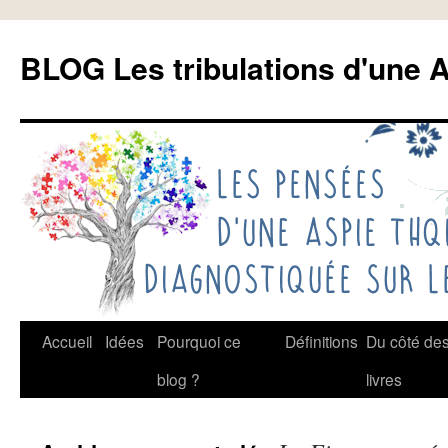
Aller
au
BLOG Les tribulations d'une A
contenu
Accueil
Idées
Pourquoi ce
Définitions
Du côté de
blog ?
livres