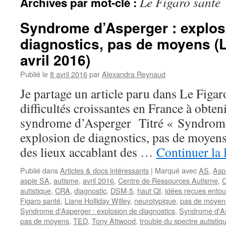
Le Figaro santé
Archives par mot-clé :
Syndrome d’Asperger : explos
diagnostics, pas de moyens (L
avril 2016)
Publié le
8 avril 2016
par
Alexandra Reynaud
Je partage un article paru dans Le Figaro
difficultés croissantes en France à obten
syndrome d’Asperger Titré « Syndrome
explosion de diagnostics, pas de moyens« 
des lieux accablant des …
Continuer la 
Publié dans
Articles & docs intéressants
|
Marqué avec
AS
,
Asp
aspie SA
,
autisme
,
avril 2016
,
Centre de Ressources Autisme
,
C
autistique
,
CRA
,
diagnostic
,
DSM-5
,
haut QI
,
idées reçues ento
Figaro santé
,
Liane Holliday Willey
,
neurotypique
,
pas de moyen
Syndrome d'Asperger : explosion de diagnostics
,
Syndrome d'As
pas de moyens
,
TED
,
Tony Attwood
,
trouble du spectre autistiq