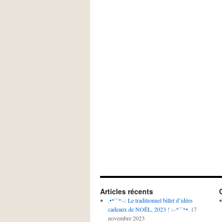
Articles récents
.•*¨¨*·-: Le traditionnel billet d’idées
cadeaux de NOËL, 2023 ! :-·*¨¨*•.
17
novembre 2023