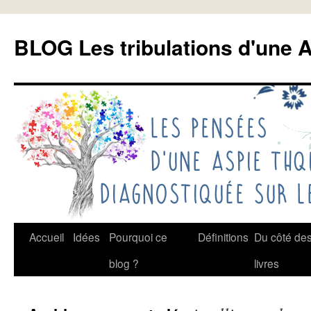
Aller
au
BLOG Les tribulations d'une A
contenu
Accueil
Idées
Pourquoi ce
Définitions
Du côté de
blog ?
livres