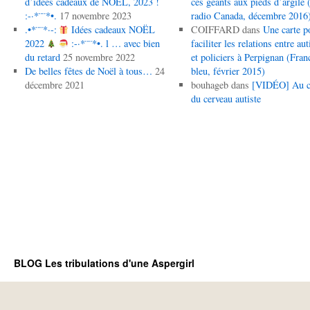
d’idées cadeaux de NOËL, 2023 !
ces géants aux pieds d’argile (
:-·*¨¨*•.
17 novembre 2023
radio Canada, décembre 2016
.•*¨¨*·-:
Idées cadeaux NOËL
COIFFARD
dans
Une carte p
2022
:-·*¨¨*•. l … avec bien
faciliter les relations entre aut
du retard
25 novembre 2022
et policiers à Perpignan (Fran
De belles fêtes de Noël à tous…
24
bleu, février 2015)
décembre 2021
bouhageb
dans
[VIDÉO] Au 
du cerveau autiste
BLOG Les tribulations d'une Aspergirl