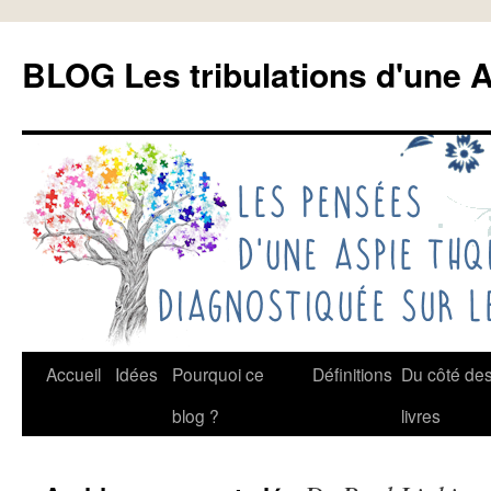
Aller
au
BLOG Les tribulations d'une A
contenu
Accueil
Idées
Pourquoi ce
Définitions
Du côté de
blog ?
livres