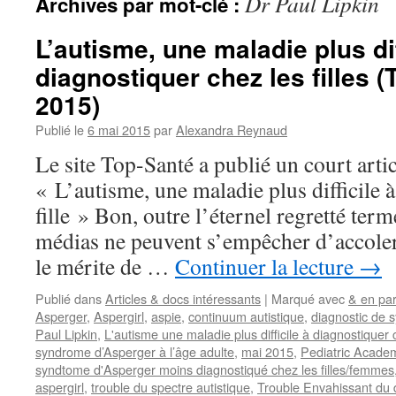
Dr Paul Lipkin
Archives par mot-clé :
L’autisme, une maladie plus dif
diagnostiquer chez les filles 
2015)
Publié le
6 mai 2015
par
Alexandra Reynaud
Le site Top-Santé a publié un court artic
« L’autisme, une maladie plus difficile 
fille » Bon, outre l’éternel regretté ter
médias ne peuvent s’empêcher d’accoler à
le mérite de …
Continuer la lecture
→
Publié dans
Articles & docs intéressants
|
Marqué avec
& en par
Asperger
,
Aspergirl
,
aspie
,
continuum autistique
,
diagnostic de
Paul Lipkin
,
L'autisme une maladie plus difficile à diagnostiquer c
syndrome d’Asperger à l’âge adulte
,
mai 2015
,
Pediatric Academ
syndtome d'Asperger moins diagnostiqué chez les filles/femmes
aspergirl
,
trouble du spectre autistique
,
Trouble Envahissant du