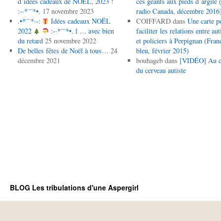
d’idées cadeaux de NOËL, 2023 !
ces géants aux pieds d’argile (
:-·*¨¨*•.
17 novembre 2023
radio Canada, décembre 2016
.•*¨¨*·-:
Idées cadeaux NOËL
COIFFARD
dans
Une carte p
2022
:-·*¨¨*•. l … avec bien
faciliter les relations entre aut
du retard
25 novembre 2022
et policiers à Perpignan (Fran
De belles fêtes de Noël à tous…
24
bleu, février 2015)
décembre 2021
bouhageb
dans
[VIDÉO] Au 
du cerveau autiste
BLOG Les tribulations d'une Aspergirl