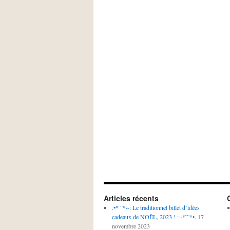
Articles récents
.•*¨¨*·-: Le traditionnel billet d’idées
cadeaux de NOËL, 2023 ! :-·*¨¨*•.
17
novembre 2023