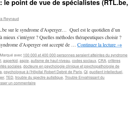
 le point de vue de spécialistes (RTL.be,
ra Reynaud
TL.be sur le syndrome d’Asperger… Quel est le quotidien d’un
 mieux s’intégrer ? Quelles méthodes thérapeutiques choisir ?
 syndrome d’Asperger ont accepté de …
Continuer la lecture
→
Marqué avec
100 000 et 400 000 personnes seraient atteintes du syndrome
l
,
asperkid
,
aspie
,
autisme de haut niveau
,
codes sociaux
,
CRA
,
critères
ultés sociales
,
docteure en psychologie clinique et psychopathologie de
a
,
psychologue à l'Hôpital Robert Debré de Paris
,
QI
,
quotient intellectuel
,
ger
,
TED
,
trouble du spectre autistique
,
Trouble Envahissant du
isser un commentaire