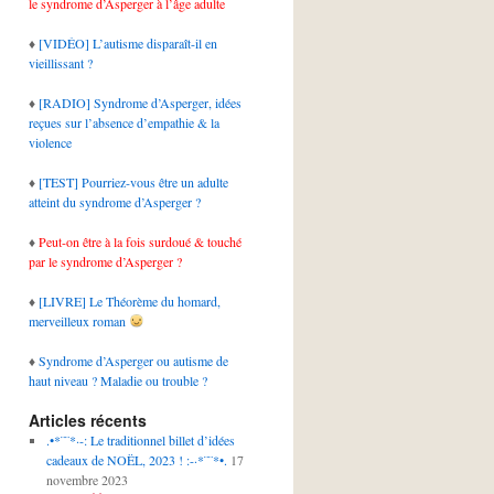
le syndrome d’Asperger à l’âge adulte
♦
[VIDÉO] L’autisme disparaît-il en
vieillissant ?
♦
[RADIO] Syndrome d’Asperger, idées
reçues sur l’absence d’empathie & la
violence
♦
[TEST] Pourriez-vous être un adulte
atteint du syndrome d’Asperger ?
♦
Peut-on être à la fois surdoué & touché
par le syndrome d’Asperger ?
♦
[LIVRE] Le Théorème du homard,
merveilleux roman
♦
Syndrome d’Asperger ou autisme de
haut niveau ? Maladie ou trouble ?
Articles récents
.•*¨¨*·-: Le traditionnel billet d’idées
cadeaux de NOËL, 2023 ! :-·*¨¨*•.
17
novembre 2023