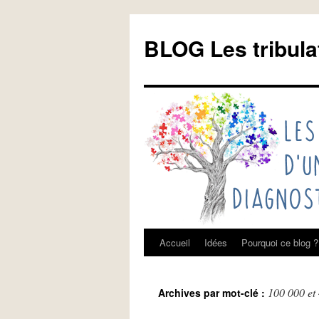
Aller
au
BLOG Les tribula
contenu
Accueil
Idées
Pourquoi ce blog ?
100 000 et
Archives par mot-clé :