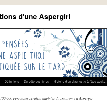
tions d'une Aspergirl
Définitions
Du côté des livres
Histoire d’un diagnostic à l’âge adult
 400 000 personnes seraient atteintes du syndrome d’Asperger