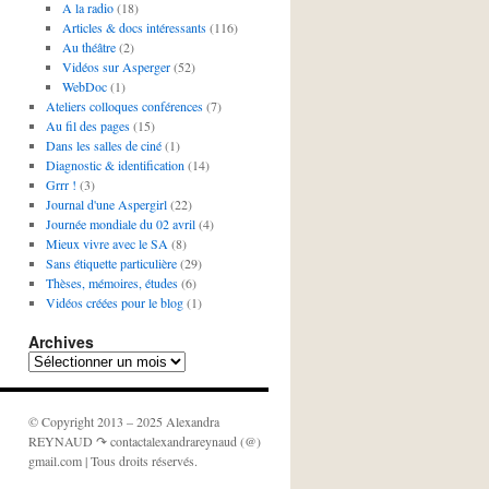
A la radio
(18)
Articles & docs intéressants
(116)
Au théâtre
(2)
Vidéos sur Asperger
(52)
WebDoc
(1)
Ateliers colloques conférences
(7)
Au fil des pages
(15)
Dans les salles de ciné
(1)
Diagnostic & identification
(14)
Grrr !
(3)
Journal d'une Aspergirl
(22)
Journée mondiale du 02 avril
(4)
Mieux vivre avec le SA
(8)
Sans étiquette particulière
(29)
Thèses, mémoires, études
(6)
Vidéos créées pour le blog
(1)
Archives
Archives
© Copyright 2013 – 2025 Alexandra
REYNAUD ↷ contactalexandrareynaud (@)
gmail.com | Tous droits réservés.