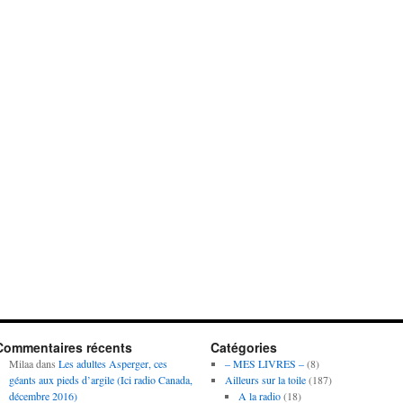
Commentaires récents
Catégories
Milaa
dans
Les adultes Asperger, ces
– MES LIVRES –
(8)
géants aux pieds d’argile (Ici radio Canada,
Ailleurs sur la toile
(187)
décembre 2016)
A la radio
(18)