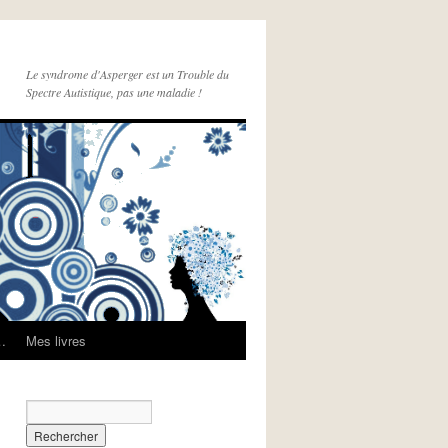
Le syndrome d'Asperger est un Trouble du
Spectre Autistique, pas une maladie !
e…
Mes livres