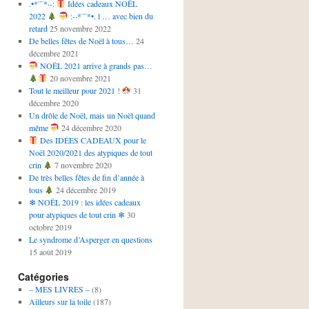
.•*¨¨*·-:
Idées cadeaux NOËL
2022
:-·*¨¨*•. l … avec bien du
retard
25 novembre 2022
De belles fêtes de Noël à tous…
24
décembre 2021
NOËL 2021 arrive à grands pas…
20 novembre 2021
Tout le meilleur pour 2021 !
31
décembre 2020
Un drôle de Noël, mais un Noël quand
même
24 décembre 2020
Des IDÉES CADEAUX pour le
Noël 2020/2021 des atypiques de tout
crin
7 novembre 2020
De très belles fêtes de fin d’année à
tous
24 décembre 2019
❄ NOËL 2019 : les idées cadeaux
pour atypiques de tout crin ❄
30
octobre 2019
Le syndrome d’Asperger en questions
15 août 2019
Catégories
– MES LIVRES –
(8)
Ailleurs sur la toile
(187)