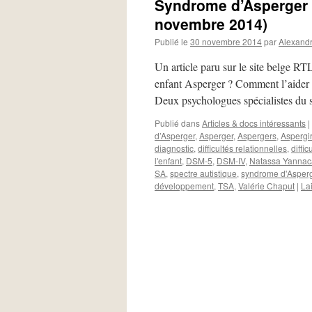
Syndrome d’Asperger :
novembre 2014)
Publié le
30 novembre 2014
par
Alexand
Un article paru sur le site belge R
enfant Asperger ? Comment l’aider à
Deux psychologues spécialistes du
Publié dans
Articles & docs intéressants
|
d’Asperger
,
Asperger
,
Aspergers
,
Aspergir
diagnostic
,
difficultés relationnelles
,
diffic
l'enfant
,
DSM-5
,
DSM-IV
,
Natassa Yannac
SA
,
spectre autistique
,
syndrome d'Asper
développement
,
TSA
,
Valérie Chaput
|
La