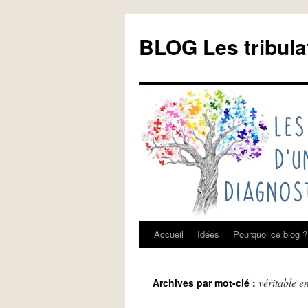
Aller
au
BLOG Les tribula
contenu
Accueil
Idées
Pourquoi ce blog ?
véritable e
Archives par mot-clé :