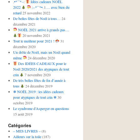
.•*¨¨*·-:
Idées cadeaux NOËL
2022
:-·*¨¨*•. l … avec bien du
retard
25 novembre 2022
De belles fêtes de Noël à tous…
24
décembre 2021
NOËL 2021 arrive à grands pas…
20 novembre 2021
Tout le meilleur pour 2021 !
31
décembre 2020
Un drôle de Noël, mais un Noël quand
même
24 décembre 2020
Des IDÉES CADEAUX pour le
Noël 2020/2021 des atypiques de tout
crin
7 novembre 2020
De très belles fêtes de fin d’année à
tous
24 décembre 2019
❄ NOËL 2019 : les idées cadeaux
pour atypiques de tout crin ❄
30
octobre 2019
Le syndrome d’Asperger en questions
15 août 2019
Catégories
– MES LIVRES –
(8)
Ailleurs sur la toile
(187)