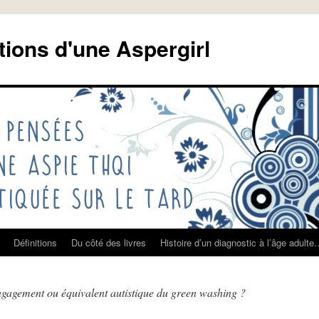
tions d'une Aspergirl
Définitions
Du côté des livres
Histoire d’un diagnostic à l’âge adult
ngagement ou équivalent autistique du green washing ?