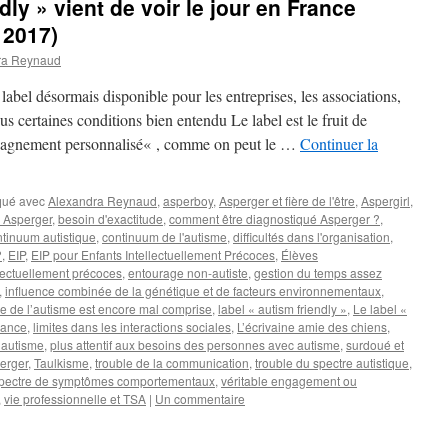
dly » vient de voir le jour en France
 2017)
ra Reynaud
 label désormais disponible pour les entreprises, les associations,
 certaines conditions bien entendu Le label est le fruit de
pagnement personnalisé« , comme on peut le …
Continuer la
ué avec
Alexandra Reynaud
,
asperboy
,
Asperger et fière de l'être
,
Aspergirl
,
e Asperger
,
besoin d'exactitude
,
comment être diagnostiqué Asperger ?
,
tinuum autistique
,
continuum de l'autisme
,
difficultés dans l'organisation
,
?
,
EIP
,
EIP pour Enfants Intellectuellement Précoces
,
Élèves
llectuellement précoces
,
entourage non-autiste
,
gestion du temps assez
,
influence combinée de la génétique et de facteurs environnementaux
,
ine de l’autisme est encore mal comprise
,
label « autism friendly »
,
Le label «
France
,
limites dans les interactions sociales
,
L’écrivaine amie des chiens
,
 autisme
,
plus attentif aux besoins des personnes avec autisme
,
surdoué et
erger
,
Taulkisme
,
trouble de la communication
,
trouble du spectre autistique
,
pectre de symptômes comportementaux
,
véritable engagement ou
,
vie professionnelle et TSA
|
Un commentaire