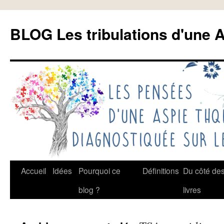
Aller
au
BLOG Les tribulations d'une A
contenu
Accueil
Idées
Pourquoi ce
Définitions
Du côté de
blog ?
livres