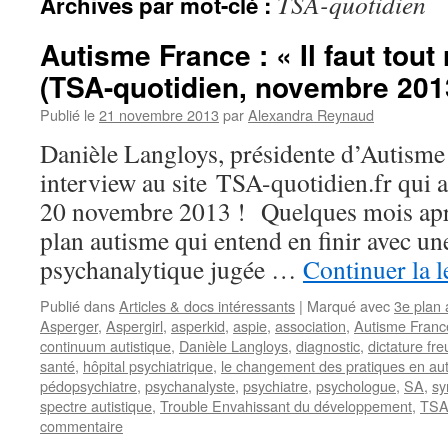
TSA-quotidien
Archives par mot-clé :
Autisme France : « Il faut tout
(TSA-quotidien, novembre 201
Publié le
21 novembre 2013
par
Alexandra Reynaud
Danièle Langloys, présidente d’Autisme
interview au site TSA-quotidien.fr qui a 
20 novembre 2013 ! Quelques mois apr
plan autisme qui entend en finir avec u
psychanalytique jugée …
Continuer la 
Publié dans
Articles & docs intéressants
|
Marqué avec
3e plan 
Asperger
,
Aspergirl
,
asperkid
,
aspie
,
association
,
Autisme France 
continuum autistique
,
Danièle Langloys
,
diagnostic
,
dictature fr
santé
,
hôpital psychiatrique
,
le changement des pratiques en aut
pédopsychiatre
,
psychanalyste
,
psychiatre
,
psychologue
,
SA
,
sy
spectre autistique
,
Trouble Envahissant du développement
,
TS
commentaire