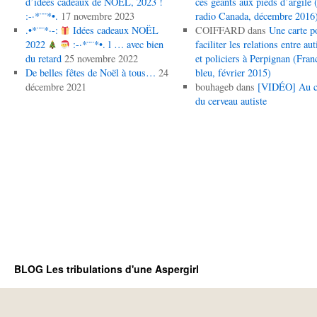
d’idées cadeaux de NOËL, 2023 !
ces géants aux pieds d’argile (
:-·*¨¨*•.
17 novembre 2023
radio Canada, décembre 2016
.•*¨¨*·-:
Idées cadeaux NOËL
COIFFARD
dans
Une carte p
2022
:-·*¨¨*•. l … avec bien
faciliter les relations entre aut
du retard
25 novembre 2022
et policiers à Perpignan (Fran
De belles fêtes de Noël à tous…
24
bleu, février 2015)
décembre 2021
bouhageb
dans
[VIDÉO] Au 
du cerveau autiste
BLOG Les tribulations d'une Aspergirl