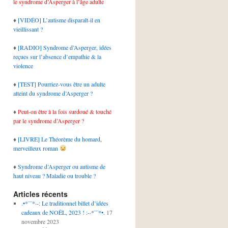
le syndrome d’Asperger à l’âge adulte
♦
[VIDÉO] L’autisme disparaît-il en
vieillissant ?
♦
[RADIO] Syndrome d’Asperger, idées
reçues sur l’absence d’empathie & la
violence
♦
[TEST] Pourriez-vous être un adulte
atteint du syndrome d’Asperger ?
♦
Peut-on être à la fois surdoué & touché
par le syndrome d’Asperger ?
♦
[LIVRE] Le Théorème du homard,
merveilleux roman
♦
Syndrome d’Asperger ou autisme de
haut niveau ? Maladie ou trouble ?
Articles récents
.•*¨¨*·-: Le traditionnel billet d’idées
cadeaux de NOËL, 2023 ! :-·*¨¨*•.
17
novembre 2023