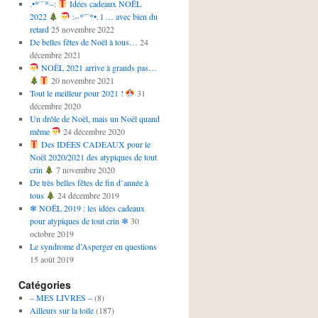
.•*¨¨*·-:
Idées cadeaux NOËL
2022
:-·*¨¨*•. l … avec bien du
retard
25 novembre 2022
De belles fêtes de Noël à tous…
24
décembre 2021
NOËL 2021 arrive à grands pas…
20 novembre 2021
Tout le meilleur pour 2021 !
31
décembre 2020
Un drôle de Noël, mais un Noël quand
même
24 décembre 2020
Des IDÉES CADEAUX pour le
Noël 2020/2021 des atypiques de tout
crin
7 novembre 2020
De très belles fêtes de fin d’année à
tous
24 décembre 2019
❄ NOËL 2019 : les idées cadeaux
pour atypiques de tout crin ❄
30
octobre 2019
Le syndrome d’Asperger en questions
15 août 2019
Catégories
– MES LIVRES –
(8)
Ailleurs sur la toile
(187)