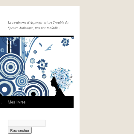
Le syndrome d'Asperger est un Trouble du
Spectre Autistique, pas une maladie !
e…
Mes livres