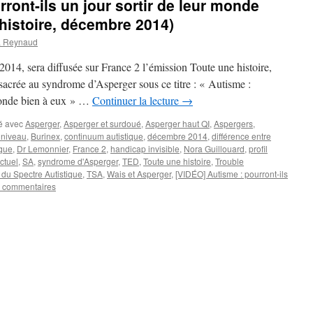
ront-ils un jour sortir de leur monde
 histoire, décembre 2014)
a Reynaud
014, sera diffusée sur France 2 l’émission Toute une histoire,
acrée au syndrome d’Asperger sous ce titre : « Autisme :
 monde bien à eux » …
Continuer la lecture
→
é avec
Asperger
,
Asperger et surdoué
,
Asperger haut QI
,
Aspergers
,
 niveau
,
Burinex
,
continuum autistique
,
décembre 2014
,
différence entre
ique
,
Dr Lemonnier
,
France 2
,
handicap invisible
,
Nora Guillouard
,
profil
ectuel
,
SA
,
syndrome d'Asperger
,
TED
,
Toute une histoire
,
Trouble
 du Spectre Autistique
,
TSA
,
Wais et Asperger
,
[VIDÉO] Autisme : pourront-ils
 commentaires