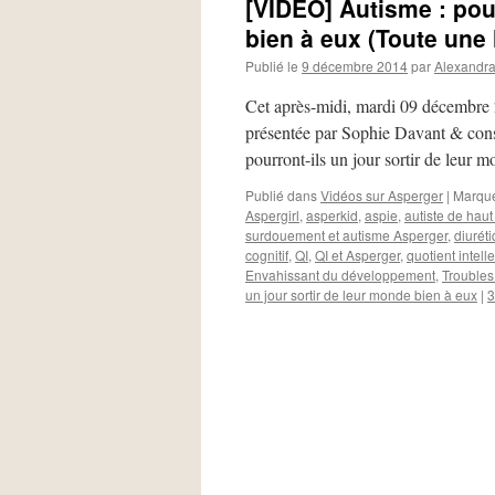
[VIDÉO] Autisme : pour
bien à eux (Toute une
Publié le
9 décembre 2014
par
Alexandr
Cet après-midi, mardi 09 décembre 2
présentée par Sophie Davant & cons
pourront-ils un jour sortir de leur
Publié dans
Vidéos sur Asperger
|
Marqu
Aspergirl
,
asperkid
,
aspie
,
autiste de haut
surdouement et autisme Asperger
,
diurét
cognitif
,
QI
,
QI et Asperger
,
quotient intell
Envahissant du développement
,
Troubles
un jour sortir de leur monde bien à eux
|
3