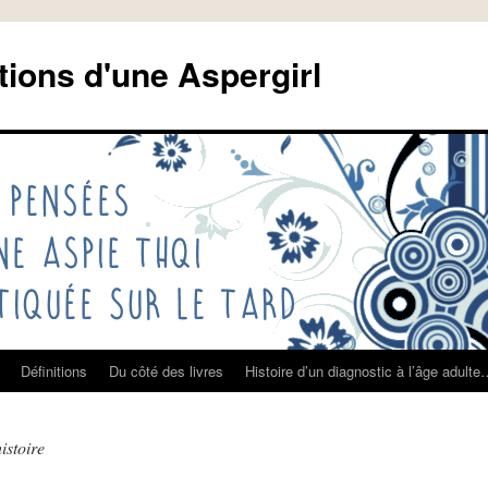
tions d'une Aspergirl
Définitions
Du côté des livres
Histoire d’un diagnostic à l’âge adult
istoire