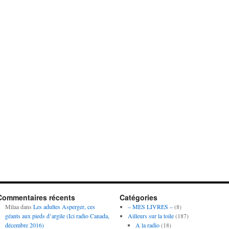
Commentaires récents
Catégories
Milaa
dans
Les adultes Asperger, ces
– MES LIVRES –
(8)
géants aux pieds d’argile (Ici radio Canada,
Ailleurs sur la toile
(187)
décembre 2016)
A la radio
(18)