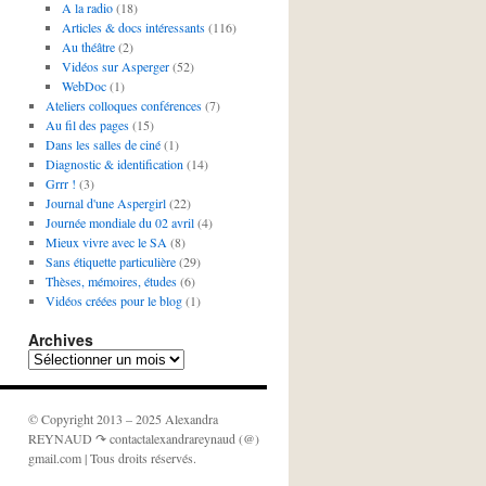
A la radio
(18)
Articles & docs intéressants
(116)
Au théâtre
(2)
Vidéos sur Asperger
(52)
WebDoc
(1)
Ateliers colloques conférences
(7)
Au fil des pages
(15)
Dans les salles de ciné
(1)
Diagnostic & identification
(14)
Grrr !
(3)
Journal d'une Aspergirl
(22)
Journée mondiale du 02 avril
(4)
Mieux vivre avec le SA
(8)
Sans étiquette particulière
(29)
Thèses, mémoires, études
(6)
Vidéos créées pour le blog
(1)
Archives
Archives
© Copyright 2013 – 2025 Alexandra
REYNAUD ↷ contactalexandrareynaud (@)
gmail.com | Tous droits réservés.