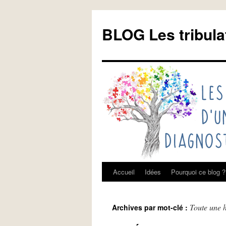
Aller
au
BLOG Les tribula
contenu
Accueil
Idées
Pourquoi ce blog ?
Toute une h
Archives par mot-clé :