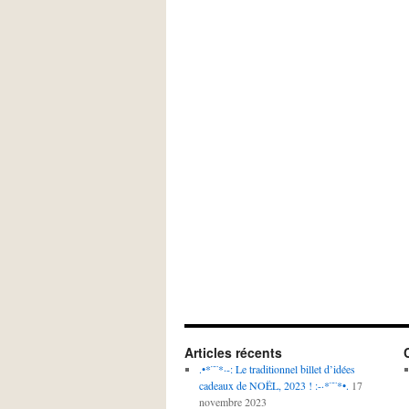
Articles récents
.•*¨¨*·-: Le traditionnel billet d’idées
cadeaux de NOËL, 2023 ! :-·*¨¨*•.
17
novembre 2023