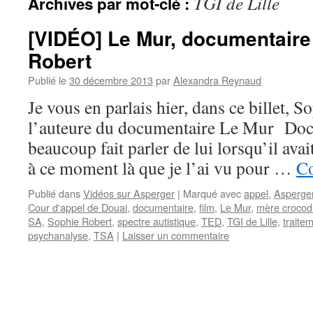
TGI de Lille
Archives par mot-clé :
[VIDÉO] Le Mur, documentaire
Robert
Publié le
30 décembre 2013
par
Alexandra Reynaud
Je vous en parlais hier, dans ce billet, S
l’auteure du documentaire Le Mur Docu
beaucoup fait parler de lui lorsqu’il avai
à ce moment là que je l’ai vu pour …
Co
Publié dans
Vidéos sur Asperger
|
Marqué avec
appel
,
Asperge
Cour d'appel de Douai
,
documentaire
,
film
,
Le Mur
,
mère crocodi
SA
,
Sophie Robert
,
spectre autistique
,
TED
,
TGI de Lille
,
traitem
psychanalyse
,
TSA
|
Laisser un commentaire