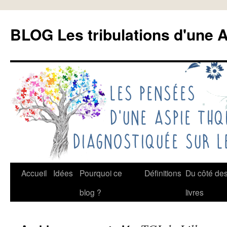
Aller
au
BLOG Les tribulations d'une A
contenu
Accueil
Idées
Pourquoi ce
Définitions
Du côté de
blog ?
livres