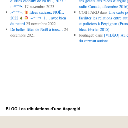
d’idées cadeaux de NOËL, 2023 !
ces géants aux pieds d’argile (
:-·*¨¨*•.
17 novembre 2023
radio Canada, décembre 2016
.•*¨¨*·-:
Idées cadeaux NOËL
COIFFARD
dans
Une carte p
2022
:-·*¨¨*•. l … avec bien
faciliter les relations entre aut
du retard
25 novembre 2022
et policiers à Perpignan (Fran
De belles fêtes de Noël à tous…
24
bleu, février 2015)
décembre 2021
bouhageb
dans
[VIDÉO] Au 
du cerveau autiste
BLOG Les tribulations d'une Aspergirl