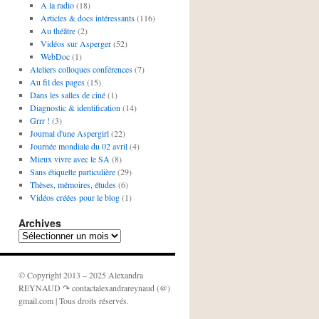
A la radio
(18)
Articles & docs intéressants
(116)
Au théâtre
(2)
Vidéos sur Asperger
(52)
WebDoc
(1)
Ateliers colloques conférences
(7)
Au fil des pages
(15)
Dans les salles de ciné
(1)
Diagnostic & identification
(14)
Grrr !
(3)
Journal d'une Aspergirl
(22)
Journée mondiale du 02 avril
(4)
Mieux vivre avec le SA
(8)
Sans étiquette particulière
(29)
Thèses, mémoires, études
(6)
Vidéos créées pour le blog
(1)
Archives
Archives
© Copyright 2013 – 2025 Alexandra
REYNAUD ↷ contactalexandrareynaud (@)
gmail.com | Tous droits réservés.