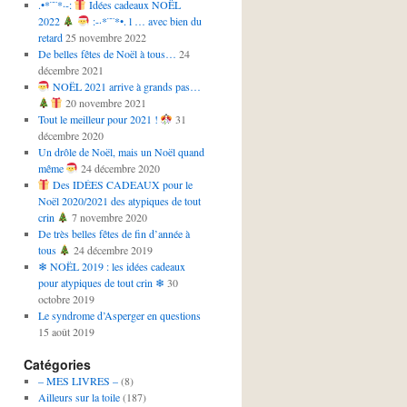
.•*¨¨*·-:
Idées cadeaux NOËL
2022
:-·*¨¨*•. l … avec bien du
retard
25 novembre 2022
De belles fêtes de Noël à tous…
24
décembre 2021
NOËL 2021 arrive à grands pas…
20 novembre 2021
Tout le meilleur pour 2021 !
31
décembre 2020
Un drôle de Noël, mais un Noël quand
même
24 décembre 2020
Des IDÉES CADEAUX pour le
Noël 2020/2021 des atypiques de tout
crin
7 novembre 2020
De très belles fêtes de fin d’année à
tous
24 décembre 2019
❄ NOËL 2019 : les idées cadeaux
pour atypiques de tout crin ❄
30
octobre 2019
Le syndrome d’Asperger en questions
15 août 2019
Catégories
– MES LIVRES –
(8)
Ailleurs sur la toile
(187)