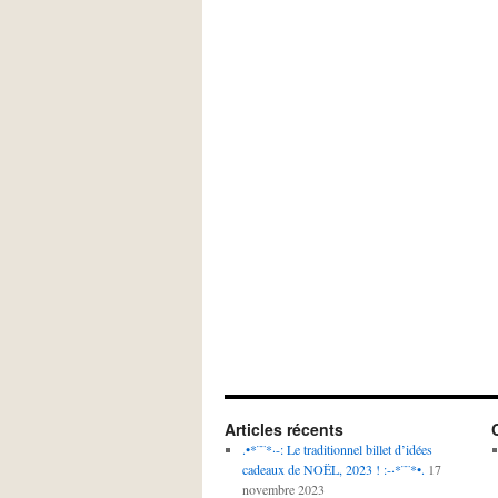
Articles récents
.•*¨¨*·-: Le traditionnel billet d’idées
cadeaux de NOËL, 2023 ! :-·*¨¨*•.
17
novembre 2023