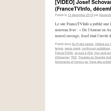
[VIDÉO] Josef Schovan
(FranceTVInfo, décem
Publié le
12 décembre 2015
par
Alexand
Le site FranceTVInfo a publié une i
nouveau livre : « De l’Amour en Aut
nouvel ouvrage, Josef était l’invité
Publié dans
Au fil des pages
,
Vidéos sur 
temps
,
aspie marié
,
continuum autistique
FranceTVInfo
,
Je suis à l'Est
,
mon avis sur
d'Asperger
,
TED
,
Troubles du Spectre Aut
Schovanec et l'amour au "pays des autist