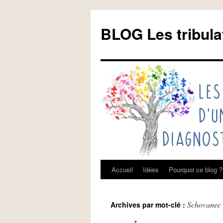
Aller
au
BLOG Les tribula
contenu
Accueil
Idées
Pourquoi ce blog ?
Schovanec 
Archives par mot-clé :