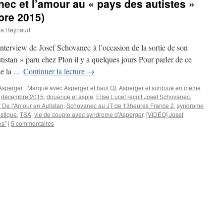
ec et l’amour au « pays des autistes »
bre 2015)
ra Reynaud
nterview de Josef Schovanec à l’occasion de la sortie de son
istan » paru chez Plon il y a quelques jours Pour parler de ce
 de la …
Continuer la lecture
→
Asperger
|
Marqué avec
Asperger et haut QI
,
Asperger et surdoué en même
,
décembre 2015
,
douance et aspie
,
Elise Lucet reçoit Josef Schovanec
,
 De l'Amour en Autistan
,
Schovanec au JT de 13heures France 2
,
syndrome
istique
,
TSA
,
vie de couple avec syndrome d'Asperger
,
[VIDÉO] Josef
es"
|
5 commentaires