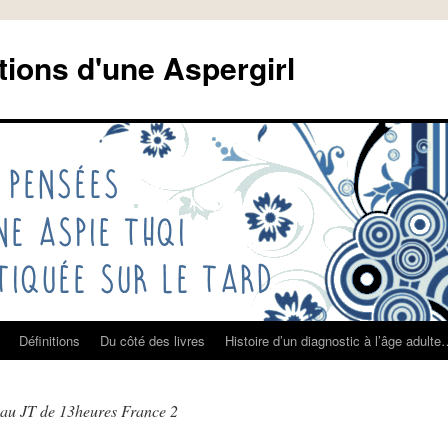
tions d'une Aspergirl
Définitions
Du côté des livres
Histoire d’un diagnostic à l’âge adult
au JT de 13heures France 2