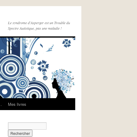
Le syndrome d'Asperger est un Trouble du
Spectre Autistique, pas une maladie !
e…
Mes livres