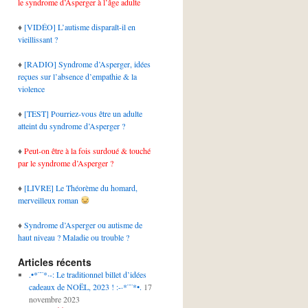
le syndrome d’Asperger à l’âge adulte
♦
[VIDÉO] L’autisme disparaît-il en
vieillissant ?
♦
[RADIO] Syndrome d’Asperger, idées
reçues sur l’absence d’empathie & la
violence
♦
[TEST] Pourriez-vous être un adulte
atteint du syndrome d’Asperger ?
♦
Peut-on être à la fois surdoué & touché
par le syndrome d’Asperger ?
♦
[LIVRE] Le Théorème du homard,
merveilleux roman
♦
Syndrome d’Asperger ou autisme de
haut niveau ? Maladie ou trouble ?
Articles récents
.•*¨¨*·-: Le traditionnel billet d’idées
cadeaux de NOËL, 2023 ! :-·*¨¨*•.
17
novembre 2023