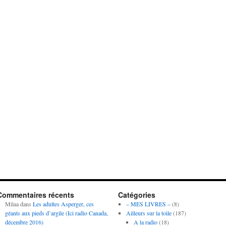
Commentaires récents
Catégories
Milaa
dans
Les adultes Asperger, ces
– MES LIVRES –
(8)
géants aux pieds d’argile (Ici radio Canada,
Ailleurs sur la toile
(187)
décembre 2016)
A la radio
(18)