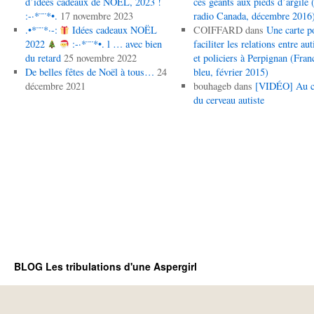
d’idées cadeaux de NOËL, 2023 !
ces géants aux pieds d’argile (
:-·*¨¨*•.
17 novembre 2023
radio Canada, décembre 2016
.•*¨¨*·-:
Idées cadeaux NOËL
COIFFARD
dans
Une carte p
2022
:-·*¨¨*•. l … avec bien
faciliter les relations entre aut
du retard
25 novembre 2022
et policiers à Perpignan (Fran
De belles fêtes de Noël à tous…
24
bleu, février 2015)
décembre 2021
bouhageb
dans
[VIDÉO] Au 
du cerveau autiste
BLOG Les tribulations d'une Aspergirl