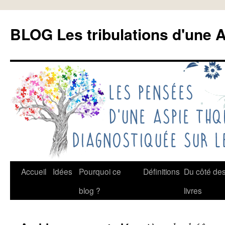
Aller
au
BLOG Les tribulations d'une A
contenu
Accueil
Idées
Pourquoi ce
Définitions
Du côté de
blog ?
livres