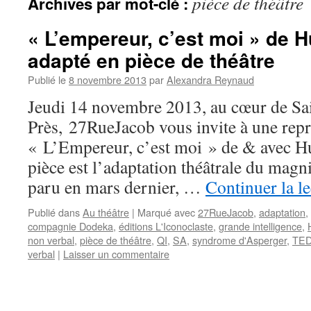
pièce de théâtre
Archives par mot-clé :
« L’empereur, c’est moi » de H
adapté en pièce de théâtre
Publié le
8 novembre 2013
par
Alexandra Reynaud
Jeudi 14 novembre 2013, au cœur de Sa
Près, 27RueJacob vous invite à une repr
« L’Empereur, c’est moi » de & avec H
pièce est l’adaptation théâtrale du magn
paru en mars dernier, …
Continuer la l
Publié dans
Au théâtre
|
Marqué avec
27RueJacob
,
adaptation
,
compagnie Dodeka
,
éditions L'Iconoclaste
,
grande intelligence
,
non verbal
,
pièce de théâtre
,
QI
,
SA
,
syndrome d'Asperger
,
TE
verbal
|
Laisser un commentaire