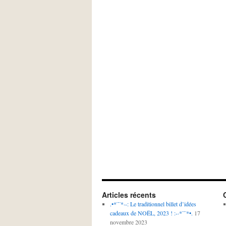
Articles récents
.•*¨¨*·-: Le traditionnel billet d’idées
cadeaux de NOËL, 2023 ! :-·*¨¨*•.
17
novembre 2023