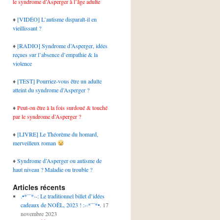
le syndrome d’Asperger à l’âge adulte
♦
[VIDÉO] L’autisme disparaît-il en
vieillissant ?
♦
[RADIO] Syndrome d’Asperger, idées
reçues sur l’absence d’empathie & la
violence
♦
[TEST] Pourriez-vous être un adulte
atteint du syndrome d’Asperger ?
♦
Peut-on être à la fois surdoué & touché
par le syndrome d’Asperger ?
♦
[LIVRE] Le Théorème du homard,
merveilleux roman
♦
Syndrome d’Asperger ou autisme de
haut niveau ? Maladie ou trouble ?
Articles récents
.•*¨¨*·-: Le traditionnel billet d’idées
cadeaux de NOËL, 2023 ! :-·*¨¨*•.
17
novembre 2023