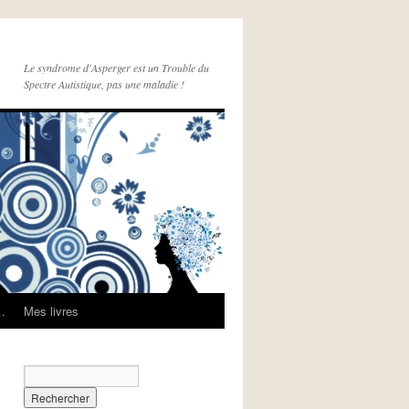
Le syndrome d'Asperger est un Trouble du
Spectre Autistique, pas une maladie !
e…
Mes livres