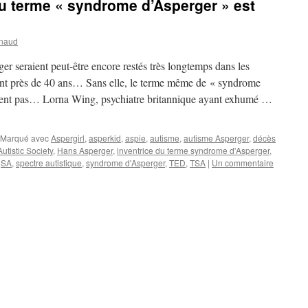
u terme « syndrome d’Asperger » est
ynaud
er seraient peut-être encore restés très longtemps dans les
rant près de 40 ans… Sans elle, le terme même de « syndrome
ement pas… Lorna Wing, psychiatre britannique ayant exhumé …
Marqué avec
Aspergirl
,
asperkid
,
aspie
,
autisme
,
autisme Asperger
,
décès
utistic Society
,
Hans Asperger
,
inventrice du terme syndrome d'Asperger
,
,
SA
,
spectre autistique
,
syndrome d'Asperger
,
TED
,
TSA
|
Un commentaire