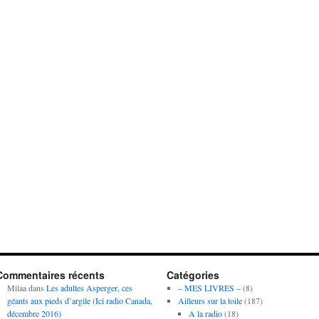
Commentaires récents
Catégories
Milaa
dans
Les adultes Asperger, ces
– MES LIVRES –
(8)
géants aux pieds d’argile (Ici radio Canada,
Ailleurs sur la toile
(187)
décembre 2016)
A la radio
(18)