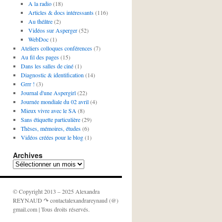
A la radio
(18)
Articles & docs intéressants
(116)
Au théâtre
(2)
Vidéos sur Asperger
(52)
WebDoc
(1)
Ateliers colloques conférences
(7)
Au fil des pages
(15)
Dans les salles de ciné
(1)
Diagnostic & identification
(14)
Grrr !
(3)
Journal d'une Aspergirl
(22)
Journée mondiale du 02 avril
(4)
Mieux vivre avec le SA
(8)
Sans étiquette particulière
(29)
Thèses, mémoires, études
(6)
Vidéos créées pour le blog
(1)
Archives
Archives
© Copyright 2013 – 2025 Alexandra
REYNAUD ↷ contactalexandrareynaud (@)
gmail.com | Tous droits réservés.