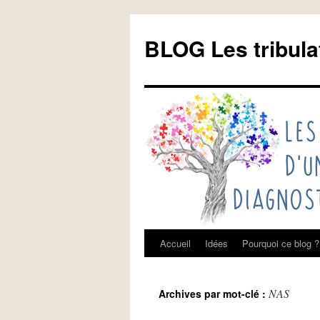
Aller
au
BLOG Les tribula
contenu
Accueil
Idées
Pourquoi ce blog ?
NAS
Archives par mot-clé :