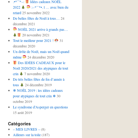
.•*¨¨*·-:
Idées cadeaux NOËL
2022
:-·*¨¨*•. l … avec bien du
retard
25 novembre 2022
De belles fêtes de Noël à tous…
24
décembre 2021
NOËL 2021 arrive à grands pas…
20 novembre 2021
Tout le meilleur pour 2021 !
31
décembre 2020
Un drôle de Noël, mais un Noël quand
même
24 décembre 2020
Des IDÉES CADEAUX pour le
Noël 2020/2021 des atypiques de tout
crin
7 novembre 2020
De très belles fêtes de fin d’année à
tous
24 décembre 2019
❄ NOËL 2019 : les idées cadeaux
pour atypiques de tout crin ❄
30
octobre 2019
Le syndrome d’Asperger en questions
15 août 2019
Catégories
– MES LIVRES –
(8)
Ailleurs sur la toile
(187)