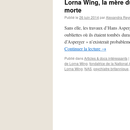
Lorna Wing, la mère d
morte
Publié le
26 juin 2014
par
Alexandra Re
Sans elle, les travaux d’Hans Asperg
oubliettes où ils étaient tombés du
d’Asperger » n’existerait probabl
Continuer la lecture
→
Publié dans
Articles & docs intéressants
|
de Lorna Wing
,
fondatrice de la National A
Lorna Wing
,
NAS
,
psychiatre britannique