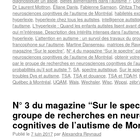
diagnostiquer un aspie
,
diètes alimentaires dans l'autisme ?
,
Dom
Dr Laurent Mottron
,
Éliane Danis
,
Fabienne Samson
,
Ghitza Th
neurosciences cognitives de l'autisme de Montréal
,
habiletés ex
hyperlexie
,
hyperlexie chez tous les autistes
,
intelligence autisti
l'autisme
,
L'hyperlexie : Quand les enfants autistes lisent avant d
qui m’intéresse. Description des intérêts intenses dans l’autisme
hyperlexie
,
L’attention en autisme : un survol des travaux du g
francophone sur l'autisme
,
Martine Dansereau
,
matrices de Rav
magazine “Sur le spectre”
,
N° 4 du magazine “Sur le spectre” p
neurosciences cognitives de l’autisme de Montréal
,
obtenir votr
par le groupe de recherches en neurosciences cognitives de l’a
probabilités qu’il soit autiste ?
,
SA
,
spectre autistique
,
Sur le spe
troubles Dys et autisme
,
TSA
,
TSA et douance
,
TSA et TDA/H
,
Québec à Montréal
,
UQAM
,
Wais
,
Wechsler
,
Wisc
,
Wppsi
,
zébr'
N° 3 du magazine “Sur le spect
groupe de recherches en neu
cognitives de l’autisme de Mon
Publié le
7 juin 2017
par
Alexandra Reynaud