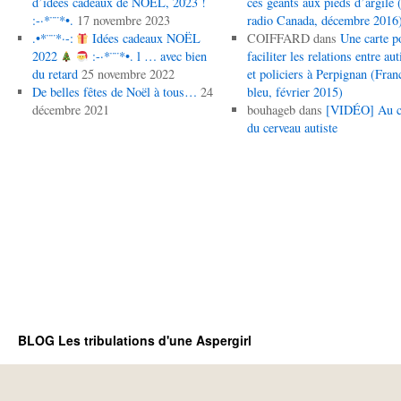
d’idées cadeaux de NOËL, 2023 !
ces géants aux pieds d’argile (
:-·*¨¨*•.
17 novembre 2023
radio Canada, décembre 2016
.•*¨¨*·-:
Idées cadeaux NOËL
COIFFARD
dans
Une carte p
2022
:-·*¨¨*•. l … avec bien
faciliter les relations entre aut
du retard
25 novembre 2022
et policiers à Perpignan (Fran
De belles fêtes de Noël à tous…
24
bleu, février 2015)
décembre 2021
bouhageb
dans
[VIDÉO] Au 
du cerveau autiste
BLOG Les tribulations d'une Aspergirl