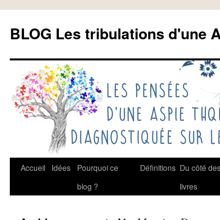
Aller
au
BLOG Les tribulations d'une A
contenu
Accueil
Idées
Pourquoi ce
Définitions
Du côté de
blog ?
livres