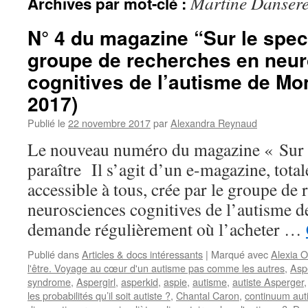
Martine Danser
Archives par mot-clé :
N° 4 du magazine “Sur le spect
groupe de recherches en neu
cognitives de l’autisme de Mo
2017)
Publié le
22 novembre 2017
par
Alexandra Reynaud
Le nouveau numéro du magazine « Sur l
paraître Il s’agit d’un e-magazine, tota
accessible à tous, crée par le groupe de
neurosciences cognitives de l’autisme
demande régulièrement où l’acheter …
Publié dans
Articles & docs intéressants
|
Marqué avec
Alexia O
l'être. Voyage au cœur d'un autisme pas comme les autres
,
Aspe
syndrome
,
Aspergirl
,
asperkid
,
aspie
,
autisme
,
autiste Asperger
les probabilités qu’il soit autiste ?
,
Chantal Caron
,
continuum auti