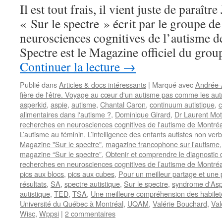
Il est tout frais, il vient juste de paraît
« Sur le spectre » écrit par le groupe d
neurosciences cognitives de l’autisme 
Spectre est le Magazine officiel du gro
Continuer la lecture
→
Publié dans
Articles & docs intéressants
|
Marqué avec
Andrée-
fière de l'être. Voyage au cœur d'un autisme pas comme les aut
asperkid
,
aspie
,
autisme
,
Chantal Caron
,
continuum autistique
,
c
alimentaires dans l'autisme ?
,
Dominique Girard
,
Dr Laurent Mot
recherches en neurosciences cognitives de l'autisme de Montréa
L’autisme au féminin
,
L’intelligence des enfants autistes non ver
Magazine "Sur le spectre"
,
magazine francophone sur l'autisme
magazine “Sur le spectre”
,
Obtenir et comprendre le diagnostic 
recherches en neurosciences cognitives de l’autisme de Montréa
pics aux blocs
,
pics aux cubes
,
Pour un meilleur partage et une 
résultats
,
SA
,
spectre autistique
,
Sur le spectre
,
syndrome d'Asp
autistique
,
TED
,
TSA
,
Une meilleure compréhension des habilet
Université du Québec à Montréal
,
UQAM
,
Valérie Bouchard
,
Val
Wisc
,
Wppsi
|
2 commentaires