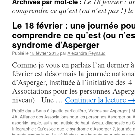
Le 18 février : 
Archives par mot-clé :
comprendre ce qu’est (ou n’est pas !) l
Le 18 février : une journée po
comprendre ce qu’est (ou n’est
syndrome d’Asperger
Publié le
18 février 2015
par
Alexandra Reynaud
Comme je vous en parlais l’an dernier à
février est désormais la journée nation
d’Asperger, instituée à l’initiative des 
Associations pour les personnes Asperge
niveau) Une …
Continuer la lecture
Publié dans
Sans étiquette particulière
,
Vidéos sur Asperger
|
M
4A
,
Alliance des Associations pour les personnes Asperger ou A
asperkid
,
aspie
,
autisme
,
autiste de haut niveau
,
diagnostic du 
Infographie : Qu'est-ce que le syndrome d'Asperger ?
,
journée 
journée symbolique
,
Le 18 février : une journée pour mieux comp