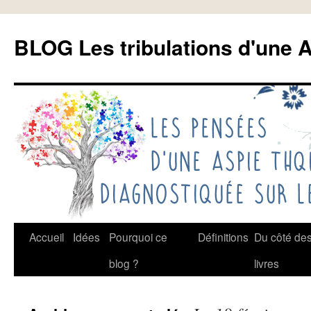
Aller
au
BLOG Les tribulations d'une A
contenu
Accueil
Idées
Pourquoi ce
Définitions
Du côté de
blog ?
livres