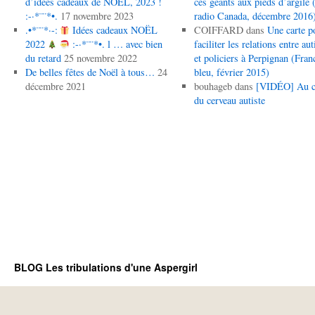
d’idées cadeaux de NOËL, 2023 !
ces géants aux pieds d’argile (
:-·*¨¨*•.
17 novembre 2023
radio Canada, décembre 2016
.•*¨¨*·-:
Idées cadeaux NOËL
COIFFARD
dans
Une carte p
2022
:-·*¨¨*•. l … avec bien
faciliter les relations entre aut
du retard
25 novembre 2022
et policiers à Perpignan (Fran
De belles fêtes de Noël à tous…
24
bleu, février 2015)
décembre 2021
bouhageb
dans
[VIDÉO] Au 
du cerveau autiste
BLOG Les tribulations d'une Aspergirl