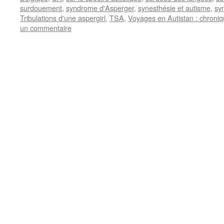
surdouement
,
syndrome d'Asperger
,
synesthésie et autisme
,
sy
Tribulations d'une aspergirl
,
TSA
,
Voyages en Autistan : chroni
un commentaire