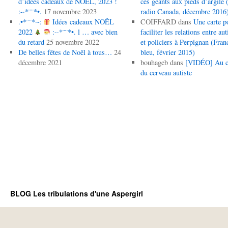
d’idées cadeaux de NOËL, 2023 !
ces géants aux pieds d’argile (
:-·*¨¨*•.
17 novembre 2023
radio Canada, décembre 2016
.•*¨¨*·-:
Idées cadeaux NOËL
COIFFARD
dans
Une carte p
2022
:-·*¨¨*•. l … avec bien
faciliter les relations entre aut
du retard
25 novembre 2022
et policiers à Perpignan (Fran
De belles fêtes de Noël à tous…
24
bleu, février 2015)
décembre 2021
bouhageb
dans
[VIDÉO] Au 
du cerveau autiste
BLOG Les tribulations d'une Aspergirl