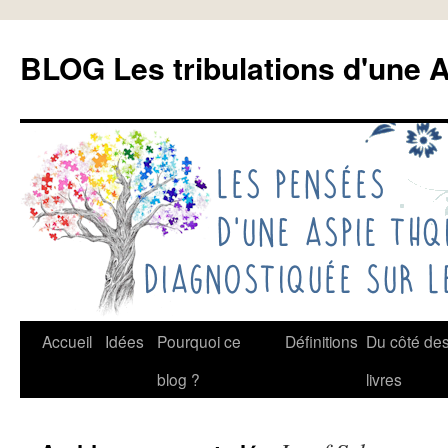
Aller
au
BLOG Les tribulations d'une A
contenu
Accueil
Idées
Pourquoi ce
Définitions
Du côté de
blog ?
livres