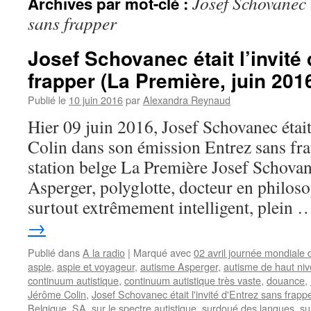
Josef Schovanec é
Archives par mot-clé :
sans frapper
Josef Schovanec était l’invité
frapper (La Première, juin 201
Publié le
10 juin 2016
par
Alexandra Reynaud
Hier 09 juin 2016, Josef Schovanec était
Colin dans son émission Entrez sans frap
station belge La Première Josef Schovane
Asperger, polyglotte, docteur en philos
surtout extrêmement intelligent, plein
→
Publié dans
A la radio
|
Marqué avec
02 avril journée mondiale 
aspie
,
aspie et voyageur
,
autisme Asperger
,
autisme de haut ni
continuum autistique
,
continuum autistique très vaste
,
douance
,
Jérôme Colin
,
Josef Schovanec était l'invité d'Entrez sans frapp
Belgique
,
SA
,
sur le spectre autistique
,
surdoué des langues
,
su