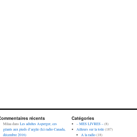
Commentaires récents
Catégories
Milaa
dans
Les adultes Asperger, ces
– MES LIVRES –
(8)
géants aux pieds d’argile (Ici radio Canada,
Ailleurs sur la toile
(187)
décembre 2016)
A la radio
(18)