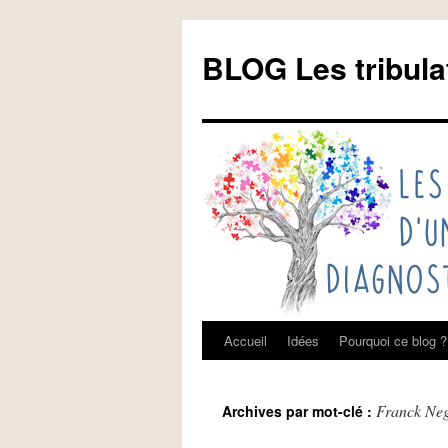
Aller
au
BLOG Les tribula
contenu
Accueil
Idées
Pourquoi ce blog ?
Franck Ne
Archives par mot-clé :