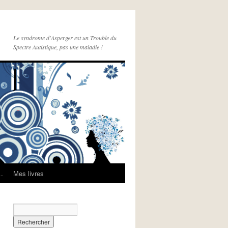
Le syndrome d'Asperger est un Trouble du
Spectre Autistique, pas une maladie !
e…
Mes livres