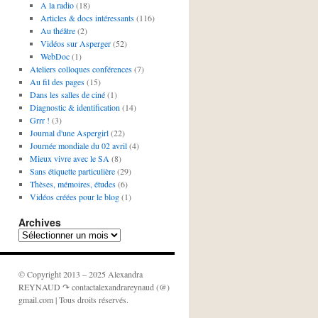
A la radio
(18)
Articles & docs intéressants
(116)
Au théâtre
(2)
Vidéos sur Asperger
(52)
WebDoc
(1)
Ateliers colloques conférences
(7)
Au fil des pages
(15)
Dans les salles de ciné
(1)
Diagnostic & identification
(14)
Grrr !
(3)
Journal d'une Aspergirl
(22)
Journée mondiale du 02 avril
(4)
Mieux vivre avec le SA
(8)
Sans étiquette particulière
(29)
Thèses, mémoires, études
(6)
Vidéos créées pour le blog
(1)
Archives
Archives
© Copyright 2013 – 2025 Alexandra
REYNAUD ↷ contactalexandrareynaud (@)
gmail.com | Tous droits réservés.