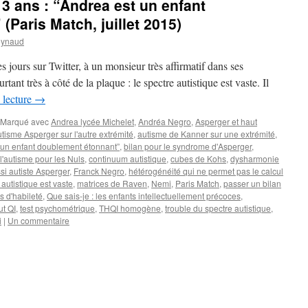
13 ans : “Andrea est un enfant
Paris Match, juillet 2015)
eynaud
 jours sur Twitter, à un monsieur très affirmatif dans ses
nt très à côté de la plaque : le spectre autistique est vaste. Il
 lecture
→
Marqué avec
Andrea lycée Michelet
,
Andréa Negro
,
Asperger et haut
tisme Asperger sur l'autre extrémité
,
autisme de Kanner sur une extrémité
,
t un enfant doublement étonnant”
,
bilan pour le syndrome d'Asperger
,
'autisme pour les Nuls
,
continuum autistique
,
cubes de Kohs
,
dysharmonie
si autiste Asperger
,
Franck Negro
,
hétérogénéité qui ne permet pas le calcul
 autistique est vaste
,
matrices de Raven
,
Nemi
,
Paris Match
,
passer un bilan
s d'habileté
,
Que sais-je : les enfants intellectuellement précoces
,
ut QI
,
test psychométrique
,
THQI homogène
,
trouble du spectre autistique
,
i
|
Un commentaire