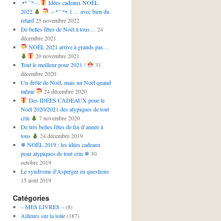
.•*¨¨*·-:
Idées cadeaux NOËL
2022
:-·*¨¨*•. l … avec bien du
retard
25 novembre 2022
De belles fêtes de Noël à tous…
24
décembre 2021
NOËL 2021 arrive à grands pas…
20 novembre 2021
Tout le meilleur pour 2021 !
31
décembre 2020
Un drôle de Noël, mais un Noël quand
même
24 décembre 2020
Des IDÉES CADEAUX pour le
Noël 2020/2021 des atypiques de tout
crin
7 novembre 2020
De très belles fêtes de fin d’année à
tous
24 décembre 2019
❄ NOËL 2019 : les idées cadeaux
pour atypiques de tout crin ❄
30
octobre 2019
Le syndrome d’Asperger en questions
15 août 2019
Catégories
– MES LIVRES –
(8)
Ailleurs sur la toile
(187)