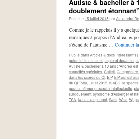
Autiste & bachelier à 
doublement étonnant” (
Publié le
15 juillet 2015
par
Alexandra R
Comme je le rappelais il y a quelques
remarques à propos d’Andrea, & pourta
s’étend de l’autisme …
Continuer la
Publié dans
Articles & docs intéressants
|
potentiel intellectuel
,
aspie et douance
,
au
Autiste & bachelier à 13 ans : “Andrea es
capacités spéciales
,
Cattell
,
Comprendre l
dans les scores du QI
,
EIP
,
EIP qui est aus
du QI Total
,
juillet 2015
,
K-ABC
,
le spectre
pour confirmer précocité intellectuelle
,
pic
surdouement
,
syndrome d'Asperger et ha
TSA
,
twice exceptional
,
Wais
,
Wisc
,
Wpps