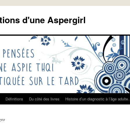
tions d'une Aspergirl
Définitions
Du côté des livres
Histoire d’un diagnostic à l’âge adult
gro