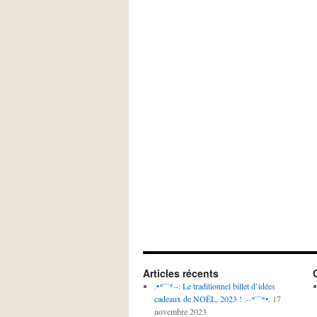
Articles récents
.•*¨¨*·-: Le traditionnel billet d’idées
cadeaux de NOËL, 2023 ! :-·*¨¨*•.
17
novembre 2023