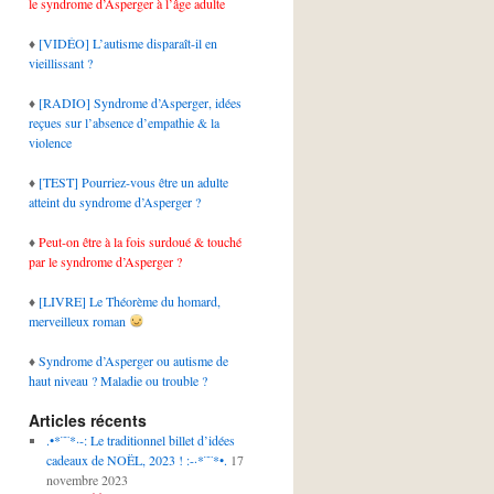
le syndrome d’Asperger à l’âge adulte
♦
[VIDÉO] L’autisme disparaît-il en
vieillissant ?
♦
[RADIO] Syndrome d’Asperger, idées
reçues sur l’absence d’empathie & la
violence
♦
[TEST] Pourriez-vous être un adulte
atteint du syndrome d’Asperger ?
♦
Peut-on être à la fois surdoué & touché
par le syndrome d’Asperger ?
♦
[LIVRE] Le Théorème du homard,
merveilleux roman
♦
Syndrome d’Asperger ou autisme de
haut niveau ? Maladie ou trouble ?
Articles récents
.•*¨¨*·-: Le traditionnel billet d’idées
cadeaux de NOËL, 2023 ! :-·*¨¨*•.
17
novembre 2023