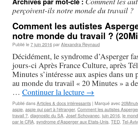
Comment les aut
Archives par mot-clé :
perçoivent-ils notre monde du travail ?
Comment les autistes Asperger
notre monde du travail ? (20Mi
Publié le
7 juin 2016
par
Alexandra Reynaud
Décidément, le syndrome d’Asperger fas
jours-ci Après France Culture, après Té
Minutes s’intéresse aux aspies dans un p
au monde du travail « 20 Minutes » a de
…
Continuer la lecture
→
Publié dans
Articles & docs intéressants
|
Marqué avec
20Minut
aspie
,
aspie qui part à l'étranger
,
Comment les autistes Asperger
travail ?
,
diagnostic du SA
,
Josef Schovanec
,
juin 2016
,
le monde
par le CRA
,
syndrome d'Asperger aux Etats-Unis
,
TED
,
Tel-Aviv