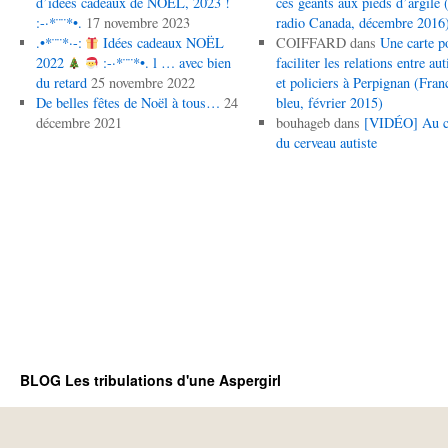
d’idées cadeaux de NOËL, 2023 !
ces géants aux pieds d’argile (
:-·*¨¨*•.
17 novembre 2023
radio Canada, décembre 2016
.•*¨¨*·-:
Idées cadeaux NOËL
COIFFARD
dans
Une carte p
2022
:-·*¨¨*•. l … avec bien
faciliter les relations entre aut
du retard
25 novembre 2022
et policiers à Perpignan (Fran
De belles fêtes de Noël à tous…
24
bleu, février 2015)
décembre 2021
bouhageb
dans
[VIDÉO] Au 
du cerveau autiste
BLOG Les tribulations d'une Aspergirl