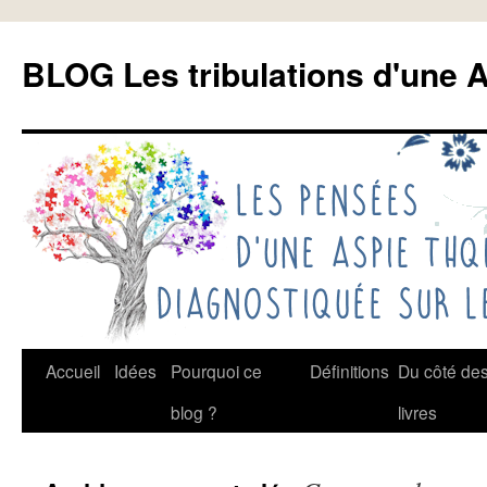
Aller
au
BLOG Les tribulations d'une A
contenu
Accueil
Idées
Pourquoi ce
Définitions
Du côté de
blog ?
livres