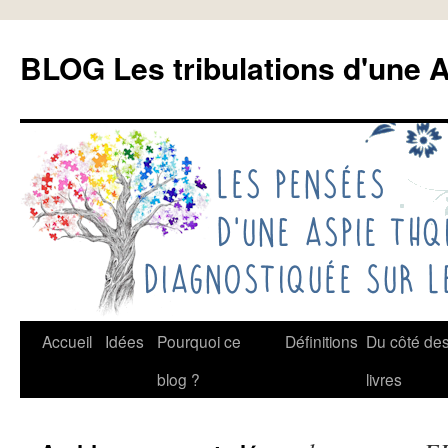
Aller
au
BLOG Les tribulations d'une A
contenu
Accueil
Idées
Pourquoi ce
Définitions
Du côté de
blog ?
livres