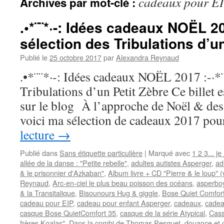
cadeaux pour E
Archives par mot-clé :
.•*¨¨*·-: Idées cadeaux NOËL 201
sélection des Tribulations d’un
Publié le
25 octobre 2017
par
Alexandra Reynaud
.•*¨¨*·-: Idées cadeaux NOËL 2017 :-·*¨
Tribulations d’un Petit Zèbre Ce billet 
sur le blog À l’approche de Noël & des 
voici ma sélection de cadeaux 2017 po
lecture
→
Publié dans
Sans étiquette particulière
|
Marqué avec
1 2 3... j
allée de la danse : "Petite rebelle"
,
adultes autistes Asperger
,
ad
& le prisonnier d'Azkaban"
,
Album livre + CD "Pierre & le loup" (
Reynaud
,
Arc-en-ciel le plus beau poisson des océans
,
asperbo
& la Transitalique
,
Bisounours Hug & giggle
,
Bose Quiet Comfort
cadeau pour EIP
,
cadeau pour enfant Asperger
,
cadeaux
,
cadea
casque Bose QuietComfort 35
,
casque de la série Atypical
,
Cass
frères Koalas"
,
Dans la combi de Thomas Pesquet
,
douance et c