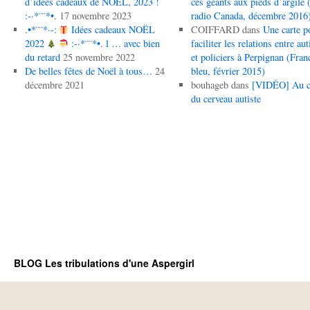
d’idées cadeaux de NOËL, 2023 !
ces géants aux pieds d’argile (
:-·*¨¨*•.
17 novembre 2023
radio Canada, décembre 2016
.•*¨¨*·-:
Idées cadeaux NOËL
COIFFARD
dans
Une carte p
2022
:-·*¨¨*•. l … avec bien
faciliter les relations entre aut
du retard
25 novembre 2022
et policiers à Perpignan (Fran
De belles fêtes de Noël à tous…
24
bleu, février 2015)
décembre 2021
bouhageb
dans
[VIDÉO] Au 
du cerveau autiste
BLOG Les tribulations d'une Aspergirl