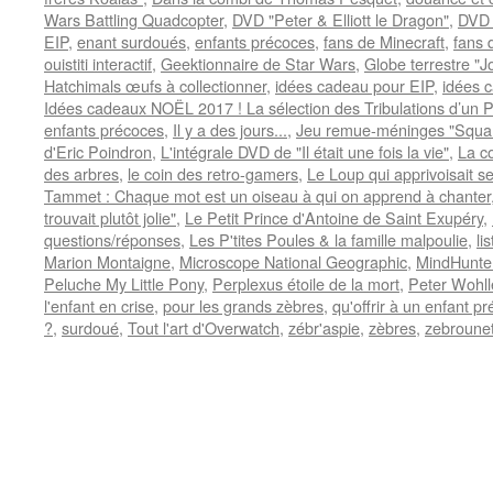
Wars Battling Quadcopter
,
DVD "Peter & Elliott le Dragon"
,
DVD 
EIP
,
enant surdoués
,
enfants précoces
,
fans de Minecraft
,
fans 
ouistiti interactif
,
Geektionnaire de Star Wars
,
Globe terrestre "J
Hatchimals œufs à collectionner
,
idées cadeau pour EIP
,
idées 
Idées cadeaux NOËL 2017 ! La sélection des Tribulations d’un P
enfants précoces
,
Il y a des jours...
,
Jeu remue-méninges "Squar
d'Eric Poindron
,
L'intégrale DVD de "Il était une fois la vie"
,
La c
des arbres
,
le coin des retro-gamers
,
Le Loup qui apprivoisait s
Tammet : Chaque mot est un oiseau à qui on apprend à chanter
trouvait plutôt jolie"
,
Le Petit Prince d'Antoine de Saint Exupéry
,
questions/réponses
,
Les P'tites Poules & la famille malpoulie
,
li
Marion Montaigne
,
Microscope National Geographic
,
MindHunte
Peluche My Little Pony
,
Perplexus étoile de la mort
,
Peter Wohl
l'enfant en crise
,
pour les grands zèbres
,
qu'offrir à un enfant p
?
,
surdoué
,
Tout l'art d'Overwatch
,
zébr'aspie
,
zèbres
,
zebroune