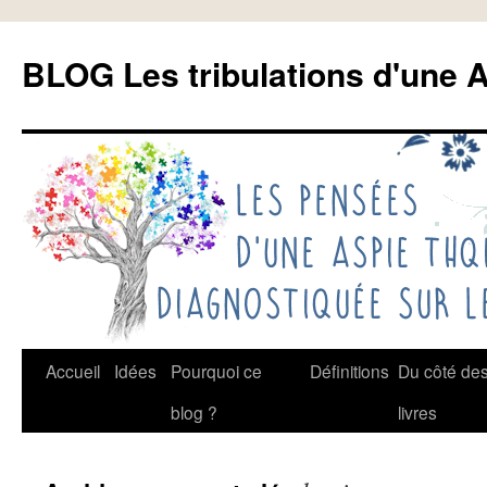
Aller
au
BLOG Les tribulations d'une A
contenu
Accueil
Idées
Pourquoi ce
Définitions
Du côté de
blog ?
livres