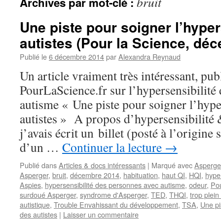
bruit
Archives par mot-clé :
Une piste pour soigner l’hyper
autistes (Pour la Science, dé
Publié le
6 décembre 2014
par
Alexandra Reynaud
Un article vraiment très intéressant, publ
PourLaScience.fr sur l’hypersensibilité
autisme « Une piste pour soigner l’hyper
autistes » A propos d’hypersensibilité
j’avais écrit un billet (posté à l’origine 
d’un …
Continuer la lecture
→
Publié dans
Articles & docs intéressants
|
Marqué avec
Asperge
Asperger
,
bruit
,
décembre 2014
,
habituation
,
haut QI
,
HQI
,
hype
Aspies
,
hypersensibilité des personnes avec autisme
,
odeur
,
Pou
surdoué Asperger
,
syndrome d'Asperger
,
TED
,
THQI
,
trop plein
autistique
,
Trouble Envahissant du développement
,
TSA
,
Une pi
des autistes
|
Laisser un commentaire