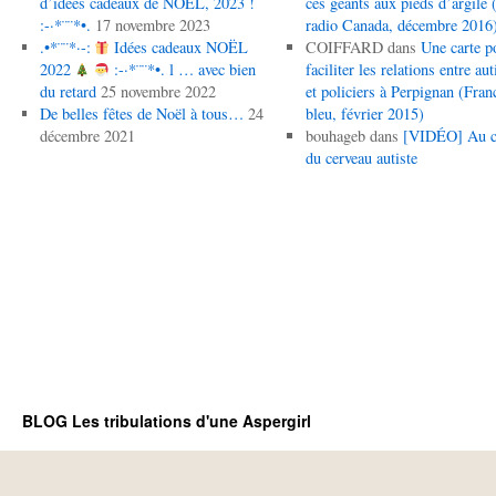
d’idées cadeaux de NOËL, 2023 !
ces géants aux pieds d’argile (
:-·*¨¨*•.
17 novembre 2023
radio Canada, décembre 2016
.•*¨¨*·-:
Idées cadeaux NOËL
COIFFARD
dans
Une carte p
2022
:-·*¨¨*•. l … avec bien
faciliter les relations entre aut
du retard
25 novembre 2022
et policiers à Perpignan (Fran
De belles fêtes de Noël à tous…
24
bleu, février 2015)
décembre 2021
bouhageb
dans
[VIDÉO] Au 
du cerveau autiste
BLOG Les tribulations d'une Aspergirl