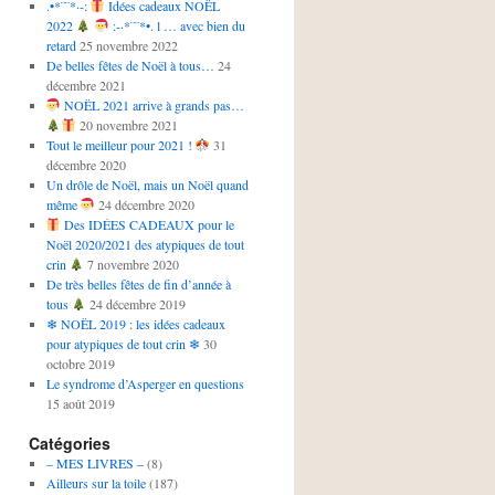
.•*¨¨*·-:
Idées cadeaux NOËL
2022
:-·*¨¨*•. l … avec bien du
retard
25 novembre 2022
De belles fêtes de Noël à tous…
24
décembre 2021
NOËL 2021 arrive à grands pas…
20 novembre 2021
Tout le meilleur pour 2021 !
31
décembre 2020
Un drôle de Noël, mais un Noël quand
même
24 décembre 2020
Des IDÉES CADEAUX pour le
Noël 2020/2021 des atypiques de tout
crin
7 novembre 2020
De très belles fêtes de fin d’année à
tous
24 décembre 2019
❄ NOËL 2019 : les idées cadeaux
pour atypiques de tout crin ❄
30
octobre 2019
Le syndrome d’Asperger en questions
15 août 2019
Catégories
– MES LIVRES –
(8)
Ailleurs sur la toile
(187)