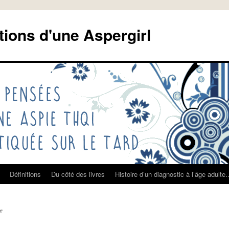
tions d'une Aspergirl
Définitions
Du côté des livres
Histoire d’un diagnostic à l’âge adult
e