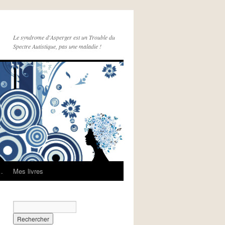
Le syndrome d'Asperger est un Trouble du
Spectre Autistique, pas une maladie !
e…
Mes livres