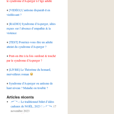
le syndrome d’Asperger à l’âge adulte
♦
[VIDÉO] L’autisme disparaît-il en
vieillissant ?
♦
[RADIO] Syndrome d’Asperger, idées
reçues sur l’absence d’empathie & la
violence
♦
[TEST] Pourriez-vous être un adulte
atteint du syndrome d’Asperger ?
♦
Peut-on être à la fois surdoué & touché
par le syndrome d’Asperger ?
♦
[LIVRE] Le Théorème du homard,
merveilleux roman
♦
Syndrome d’Asperger ou autisme de
haut niveau ? Maladie ou trouble ?
Articles récents
.•*¨¨*·-: Le traditionnel billet d’idées
cadeaux de NOËL, 2023 ! :-·*¨¨*•.
17
novembre 2023