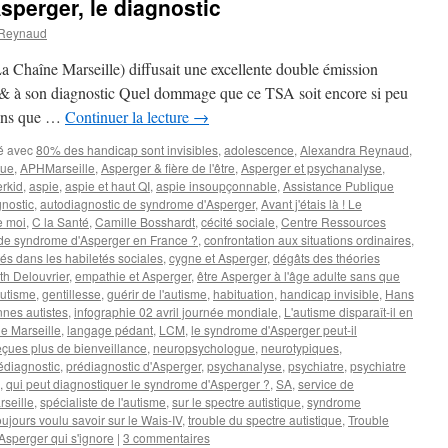
perger, le diagnostic
 Reynaud
a Chaîne Marseille) diffusait une excellente double émission
& à son diagnostic Quel dommage que ce TSA soit encore si peu
ons que …
Continuer la lecture
→
é avec
80% des handicap sont invisibles
,
adolescence
,
Alexandra Reynaud
,
que
,
APHMarseille
,
Asperger & fière de l'être
,
Asperger et psychanalyse
,
rkid
,
aspie
,
aspie et haut QI
,
aspie insoupçonnable
,
Assistance Publique
nostic
,
autodiagnostic de syndrome d'Asperger
,
Avant j'étais là ! Le
e moi
,
C la Santé
,
Camille Bosshardt
,
cécité sociale
,
Centre Ressources
de syndrome d'Asperger en France ?
,
confrontation aux situations ordinaires
,
tés dans les habiletés sociales
,
cygne et Asperger
,
dégâts des théories
th Delouvrier
,
empathie et Asperger
,
être Asperger à l'âge adulte sans que
autisme
,
gentillesse
,
guérir de l'autisme
,
habituation
,
handicap invisible
,
Hans
nnes autistes
,
infographie 02 avril journée mondiale
,
L'autisme disparaît-il en
e Marseille
,
langage pédant
,
LCM
,
le syndrome d'Asperger peut-il
eçues plus de bienveillance
,
neuropsychologue
,
neurotypiques
,
édiagnostic
,
prédiagnostic d'Asperger
,
psychanalyse
,
psychiatre
,
psychiatre
,
qui peut diagnostiquer le syndrome d'Asperger ?
,
SA
,
service de
rseille
,
spécialiste de l'autisme
,
sur le spectre autistique
,
syndrome
ujours voulu savoir sur le Wais-IV
,
trouble du spectre autistique
,
Trouble
Asperger qui s'ignore
|
3 commentaires