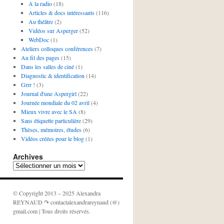
A la radio
(18)
Articles & docs intéressants
(116)
Au théâtre
(2)
Vidéos sur Asperger
(52)
WebDoc
(1)
Ateliers colloques conférences
(7)
Au fil des pages
(15)
Dans les salles de ciné
(1)
Diagnostic & identification
(14)
Grrr !
(3)
Journal d'une Aspergirl
(22)
Journée mondiale du 02 avril
(4)
Mieux vivre avec le SA
(8)
Sans étiquette particulière
(29)
Thèses, mémoires, études
(6)
Vidéos créées pour le blog
(1)
Archives
Archives
© Copyright 2013 – 2025 Alexandra
REYNAUD ↷ contactalexandrareynaud (@)
gmail.com | Tous droits réservés.