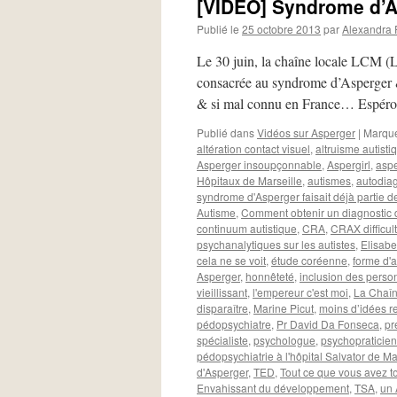
[VIDÉO] Syndrome d’As
Publié le
25 octobre 2013
par
Alexandra
Le 30 juin, la chaîne locale LCM (L
consacrée au syndrome d’Asperger 
& si mal connu en France… Espér
Publié dans
Vidéos sur Asperger
|
Marqu
altération contact visuel
,
altruisme autisti
Asperger insoupçonnable
,
Aspergirl
,
aspe
Hôpitaux de Marseille
,
autismes
,
autodiag
syndrome d'Asperger faisait déjà partie d
Autisme
,
Comment obtenir un diagnostic 
continuum autistique
,
CRA
,
CRAX difficul
psychanalytiques sur les autistes
,
Elisabe
cela ne se voit
,
étude coréenne
,
forme d'
Asperger
,
honnêteté
,
inclusion des perso
vieillissant
,
l'empereur c'est moi
,
La Chaîn
disparaître
,
Marine Picut
,
moins d’idées r
pédopsychiatre
,
Pr David Da Fonseca
,
pr
spécialiste
,
psychologue
,
psychopraticien
pédopsychiatrie à l'hôpital Salvator de Ma
d'Asperger
,
TED
,
Tout ce que vous avez to
Envahissant du développement
,
TSA
,
un 