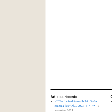
Articles récents
.•*¨¨*·-: Le traditionnel billet d’idées
cadeaux de NOËL, 2023 ! :-·*¨¨*•.
17
novembre 2023