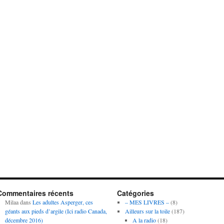
Commentaires récents
Catégories
Milaa
dans
Les adultes Asperger, ces
– MES LIVRES –
(8)
géants aux pieds d’argile (Ici radio Canada,
Ailleurs sur la toile
(187)
décembre 2016)
A la radio
(18)