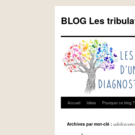
Aller
au
BLOG Les tribula
contenu
Accueil
Idées
Pourquoi ce blog ?
adolescenc
Archives par mot-clé :